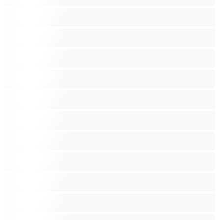
Латиноамериканки
Лесбийки
Малки гърди
Мацки
Миньонки
Мускулести
Най-добри за личен чат
Порно звезди
Пушещи жени
Средни гърди
Тийнейджъри 18+