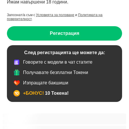
Имам навършени 18 години.
Запознат/а съм с
Условията за ползване
и
Политиката на
поверителност
.
Регистрация
След регистрацията ще можете да:
Говорите с модели в чат статите
Получавате безплатни Токени
Изпращате бакшиши
+БОНУС!
10 Токена!
BDSM
Азиатки