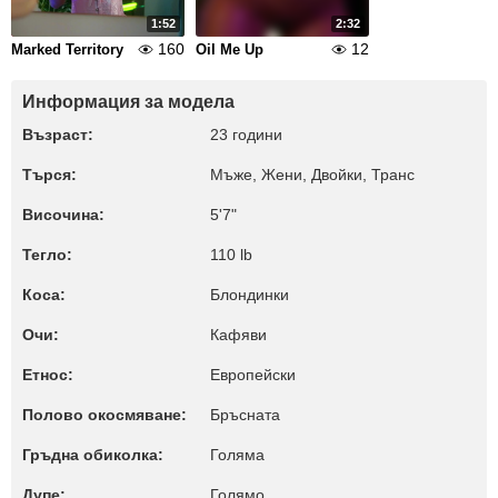
1:52
2:32
160
12
Marked Territory
Oil Me Up
Информация за модела
Възраст:
23 години
Търся:
Мъже, Жени, Двойки, Транс
Височина:
5'7"
Тегло:
110 lb
Коса:
Блондинки
Очи:
Кафяви
Етнос:
Европейски
Полово окосмяване:
Бръсната
Гръдна обиколка:
Голяма
Дупе:
Голямо