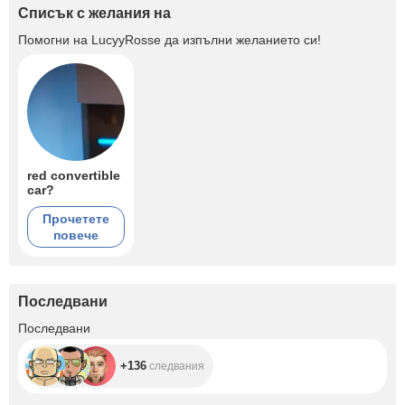
Списък с желания на
Помогни на
LucyyRosse
да изпълни желанието си!
red convertible
car?
Прочетете
повече
Последвани
+136
Последвани
+136
следвания
+652