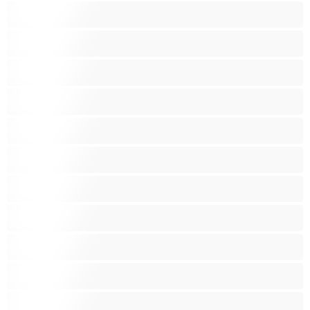
Големи гърди
Голям задник
Групов секс
Домакини
Женска еякулация
Закръглени
Играчки
Индийки
Колежанки
Космати
Красиви дебелани