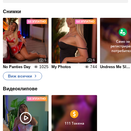
Снимки
БЕЗПЛАТНО
БЕЗПЛАТНО
Само за
регистрира
потребите
5
6
1025
744
No Panties Day
My Photos
Undress Me Slowly
Виж всички
Видеоклипове
БЕЗПЛАТНО
111 Токена