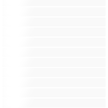
Анален
Арабки
Бабички
Бели Момичета
Блондинки
Бременни
Бръснати
Брюнетки
Възрастни
Големи гърди