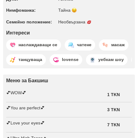
Нимфоманка:
Тайна
Семейно положение:
Необвързана
Интереси
наслаждаващи се
чатене
масаж
танцуваща
lovense
уебкам шоу
Меню за Бакшиш
💕WOW💕
1 TKN
💕You are perfect💕
3 TKN
💕Love your eyes💕
7 TKN
🔥Ultra High Tease🔥