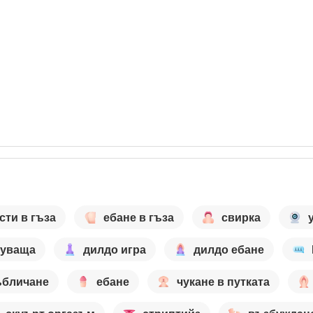
сти в гъза
ебане в гъза
свирка
цуваща
дилдо игра
дилдо ебане
ъбличане
ебане
чукане в путката