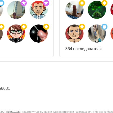
364 последователи
756631
SEGPAYEU.COM
, нашите упълномощени администратори на плащания. This site is Man