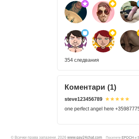
354 следвания
Коментари
(1)
steve123456789
one perfect angel here +359877
© Всички права запазени. 2026
www.gay24chat.com
Посетете
EPOCH
и