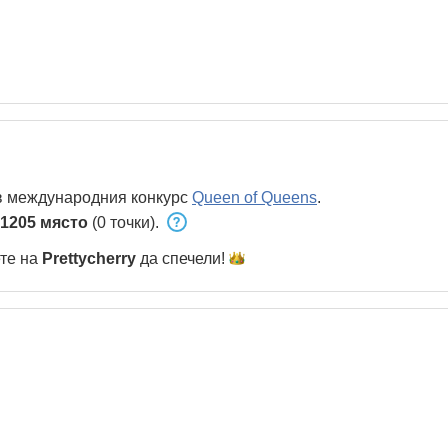
в международния конкурс
Queen of Queens
.
1205 място
(0 точки).
ете на
Prettycherry
да
спечели!