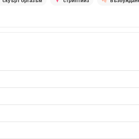
скуърт оргазъм
стриптийз
възбуждан