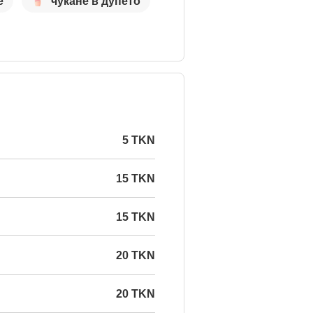
е
чукане в дупето
5 TKN
15 TKN
15 TKN
20 TKN
20 TKN