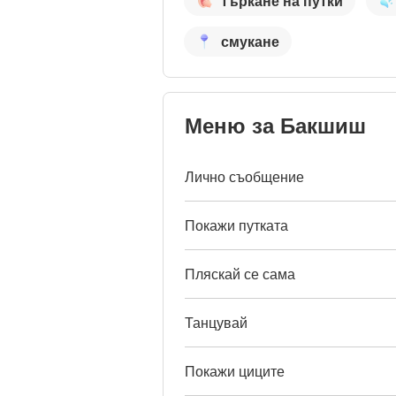
търкане на путки
смукане
Меню за Бакшиш
Лично съобщение
Покажи путката
Пляскай се сама
Танцувай
Покажи циците