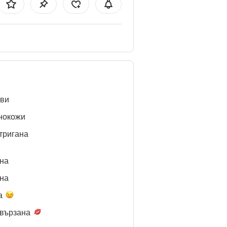
ви
нокожи
тригана
нa
нa
а
вързана