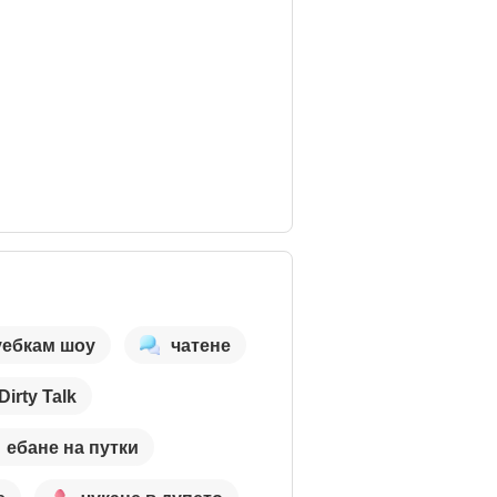
уебкам шоу
чатене
Dirty Talk
ебане на путки