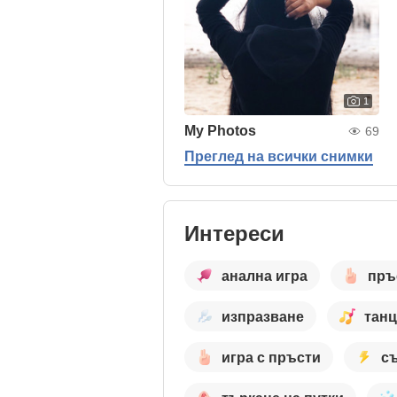
1
My Photos
69
Преглед на всички снимки
Интереси
анална игра
пръ
изпразване
тан
игра с пръсти
с