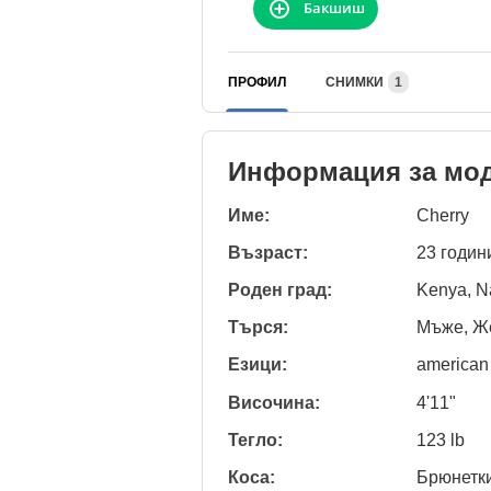
Бакшиш
ПРОФИЛ
СНИМКИ
1
Информация за мо
Име:
Cherry
Възраст:
23 годин
Роден град:
Kenya, N
Търся:
Мъже, Же
Езици:
american
Височина:
4'11"
Тегло:
123 lb
Коса:
Брюнетк