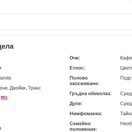
дела
Очи:
Кафя
и
Етнос:
Цвет
airobi
Полово
Подс
окосмяване:
ни, Двойки, Транс
Гръдна обиколка:
Сред
Дупе:
Сред
Нимфоманка:
Тайн
Семейно
Необ
и
положение: