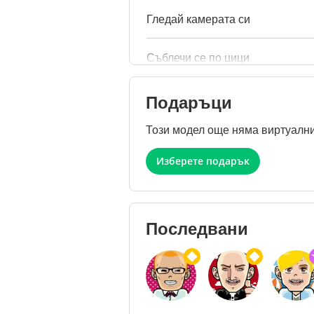
Гледай камерата си
Съблечи се по цици
Подаръци
Този модел още няма виртуални
Изберете подарък
Последвани