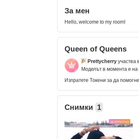
За мен
Hello, welcome to my room!
Queen of Queens
Prettycherry
участва 
Моделът в момента е на
Изпратете Токени за да помогн
Снимки
1
БЕЗПЛАТНО