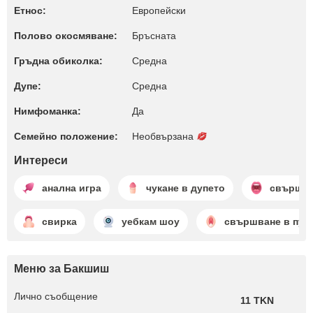
Етнос:
Европейски
Полово окосмяване:
Бръсната
Гръдна обиколка:
Среднa
Дупе:
Среднa
Нимфоманка:
Да
Семейно положение:
Необвързана
Интереси
анална игра
чукане в дупето
свършва
свирка
уебкам шоу
свършване в пут
Меню за Бакшиш
Лично съобщение
11 TKN