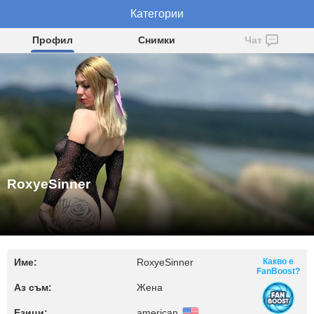
RoxyeSinner
Категории
Профил
Снимки
Чат
RoxyeSinner
Име:
RoxyeSinner
Какво е
FanBoost?
Аз съм:
Жена
Езици:
american