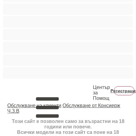
Пушещи жени
Средни гърди
Тийнейджъри 18+
Фетиш
Цветнокожи
Червенокоси
Център
Регистраци
за
Помощ
Oбслужване на клиенти
Обслужване от Консиерж
Ч.З.В
Този сайт е позволен само за възрастни на 18
години или повече.
Всички модели на този сайт са поне на 18