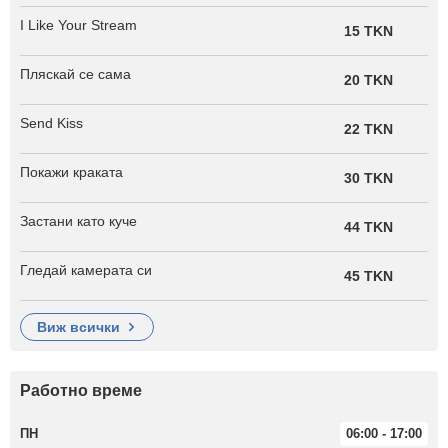
I Like Your Stream
15 TKN
Пляскай се сама
20 TKN
Send Kiss
22 TKN
Покажи краката
30 TKN
Застани като куче
44 TKN
Гледай камерата си
45 TKN
виж всички
Работно време
ПН
06:00 - 17:00