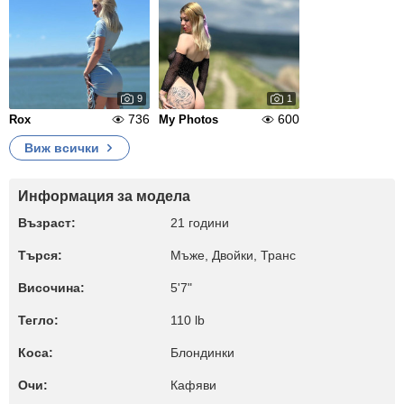
9
1
736
600
Rox
My Photos
Виж всички
Информация за модела
Възраст:
21 години
Търся:
Мъже, Двойки, Транс
Височина:
5'7"
Тегло:
110 lb
Коса:
Блондинки
Очи:
Кафяви